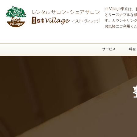
レンタル
ist Village東
とリーズナブルな
す。カウンセリン
お気軽にご利用く
サービス
料金