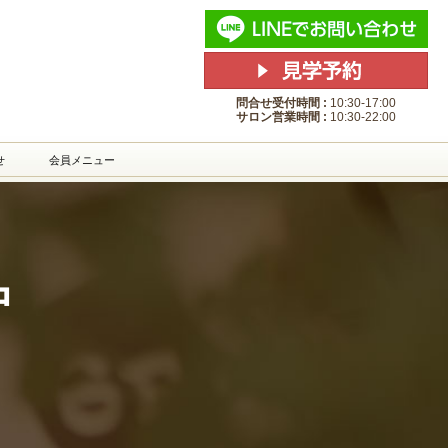
lage東京(イストヴィレッジ東
問合せ受付時間 :
10:30-17:00
サロン営業時間 :
10:30-22:00
せ
会員メニュー
中