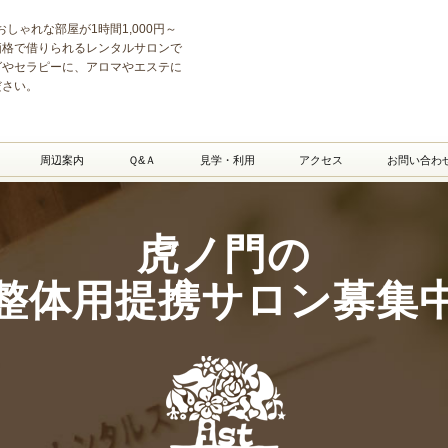
サロン・シェアサロン istVil
京は、おしゃれな部屋が1時間1,000円～
価格で借りられるレンタルサロンで
グやセラピーに、アロマやエステに
ださい。
周辺案内
Ｑ&Ａ
見学・利用
アクセス
お問い合わ
虎ノ門の
整体用提携サロン募集