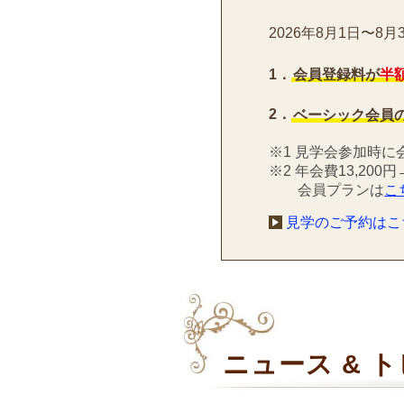
2026年8月1日〜8月
1．
会員登録料が
半額
2．
ベーシック会員
※1 見学会参加時
※2 年会費13,20
会員プランは
こ
見学のご予約はこ
ニュース & 