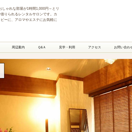
サロン・シェアサロン istVil
京は、おしゃれな部屋が1時間1,000円～とリ
で借りられるレンタルサロンです。カ
ラピーに、アロマやエステにお気軽に
周辺案内
Ｑ&Ａ
見学・利用
アクセス
お問い合わ