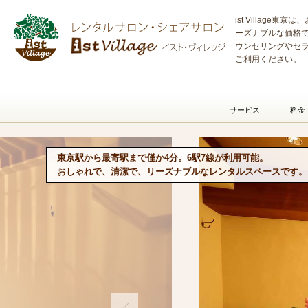
レンタル
ist Village東
ーズナブルな価格
ウンセリングやセ
ご利用ください。
サービス
料金
東京駅から最寄駅まで僅か4分。6駅7線が利用可能。
おしゃれで、清潔で、リーズナブルなレンタルスペースです。