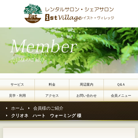
レン
サービス
料金
周辺案内
Ｑ&Ａ
見学・利用
アクセス
お問い合わせ
会員メニュー
ホーム
会員様のご紹介
クリオネ ハート ウォーミング 様